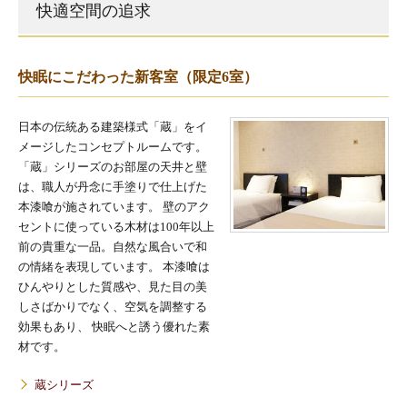
快適空間の追求
快眠にこだわった新客室（限定6室）
日本の伝統ある建築様式「蔵」をイ
メージしたコンセプトルームです。
「蔵」シリーズのお部屋の天井と壁
は、職人が丹念に手塗りで仕上げた
本漆喰が施されています。 壁のアク
セントに使っている木材は100年以上
前の貴重な一品。自然な風合いで和
の情緒を表現しています。 本漆喰は
ひんやりとした質感や、見た目の美
しさばかりでなく、空気を調整する
効果もあり、 快眠へと誘う優れた素
材です。
蔵シリーズ