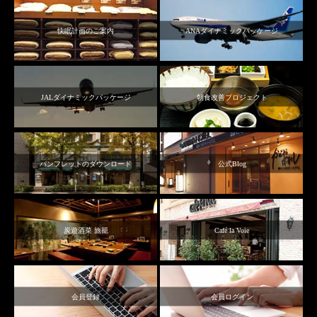
快眠計画のご案内
ANAダイナミックパッケージ
JALダイナミックパッケージ
朝食改善プロジェクト
パンフレットのダウンロード
公式Blog
炭遊酒菜 旅籠
Café la Voie
会員登録
会員ログイン