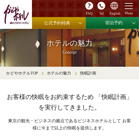
FAQ
Tel
English
宿泊予約
公式予約特典
ホテルの魅力
Concept
かどやホテルTOP
ホテルの魅力
快眠計画
お客様の快眠をお約束するため
「快眠計画」
を実行してきました。
東京の観光・ビジネスの拠点であるビジネスホテルとして
お客
様に今まで以上の快眠を提供します。