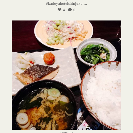
#kadoyahotelshinjuku
...
4
0