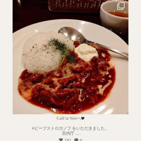
Café la Voieへ
#ビーフストロガノフ をいただきました。
宮内庁
...
182
0