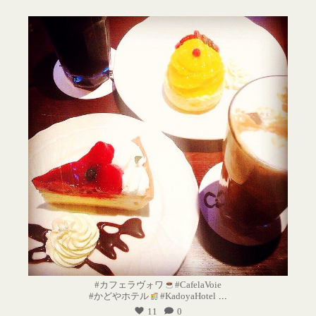
#カフェラヴォワ
#CafelaVoie
#かどやホテル
#KadoyaHotel
...
11
0