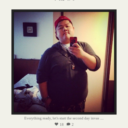
Everything ready, let's start the second day invas
...
18
2