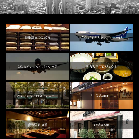
快眠計画のご案内
ANAダイナミックパッケージ
JALダイナミックパッケージ
朝食改善プロジェクト
パンフレットのダウンロード
公式Blog
炭遊酒菜 旅籠
Café la Voie