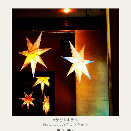
#かどやホテル
#cafelavoieカフェラヴォワ
7
0