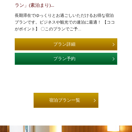
ラン」(素泊まり)...
室
長期滞在でゆっくりとお過ごしいただけるお得な宿泊
エ
プランです。ビジネスや観光での連泊に最適！ 【ココ
付)♪
指定
がポイント】 〇このプランでご予...
人
人
プラン詳細
て、
プラン予約
宿泊プラン一覧