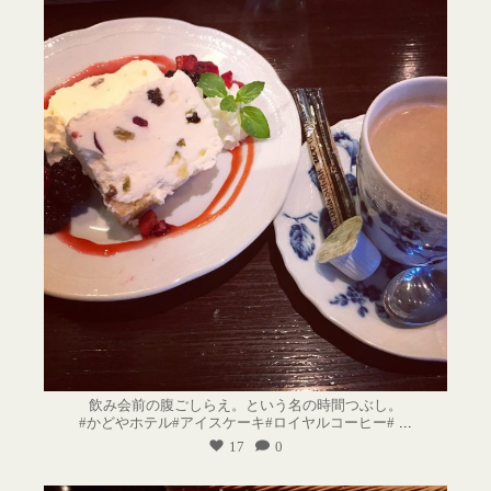
飲み会前の腹ごしらえ。という名の時間つぶし。
#かどやホテル#アイスケーキ#ロイヤルコーヒー#
...
17
0